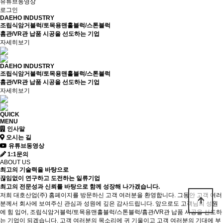
유튜브동영상
로그인
DAEHO INDUSTRY
조립식암거블럭/토목용맨홀블럭/스톤블럭
흄관/VR관 납품 시공을 선도하는 기업
자세히보기
DAEHO INDUSTRY
조립식암거블럭/토목용맨홀블럭/스톤블럭
흄관/VR관 납품 시공을 선도하는 기업
자세히보기
QUICK
MENU
인사말
오시는 길
유튜브동영상
1:1문의
ABOUT US
최고의 기술력을 바탕으로
끊임없이 연구하고 도전하는 일류기업
최고의 전문성과 신뢰를 바탕으로 함께 성장해 나가겠습니다.
저희 대호산업(주) 홈페이지를 방문하신 고객 여러분을 환영합니다. 그동안 고객 여러
분께서 회사에 보여주신 관심과 성원에 깊은 감사드립니다. 앞으로도 고객님의 성원
에 힘 입어, 조립식암거블럭/토목용맨홀블럭/스톤블럭/흄관/VR관 납품 시공을 선도하
는 기업이 되겠습니다. 고객 여러분의 목소리에 귀 기울이고 고객 여러분의 기대에 부