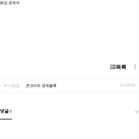
화강 경계석
목록
23.08.03
다음글
콘크리트 경계블록
댓글
0