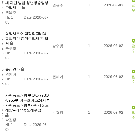
7
새 차단 방법 청년방충망양
권율주
1
2026-08-03
접
2
주점새 …
수
7
권율주
Hit 1
Date 2026-08-
03
탐정사무소 탐정의뢰비용,
5
합법적인 증거수집새 창 열
7
림
송수빛
1
2026-08-02
접
2
송수빛
수
6
Hit 1
Date 2026-08-
02
5
출장안마
7
권혜아
권혜아
1
2026-08-02
접
2
Hit 1
Date 2026-08-
수
5
02
가락동노래방 ❤️OlO-793O
-8955❤️ 여우초이스24시 #
5
가락동노래방 #가락시장노
7
래방 #가락동노래주점 …
박결정
1
2026-08-02
접
2
수
4
박결정
Hit 1
Date 2026-08-
02