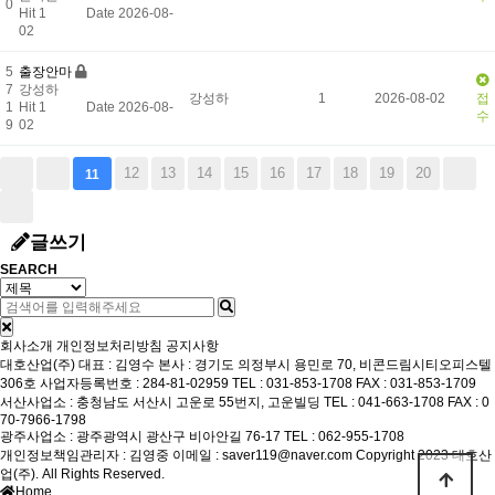
0
Hit 1
Date 2026-08-
02
5
출장안마
7
강성하
강성하
1
2026-08-02
접
1
Hit 1
Date 2026-08-
수
9
02
12
13
14
15
16
17
18
19
20
11
글쓰기
SEARCH
회사소개
개인정보처리방침
공지사항
대호산업(주)
대표 : 김영수
본사 : 경기도 의정부시 용민로 70, 비콘드림시티오피스텔
306호
사업자등록번호 : 284-81-02959
TEL : 031-853-1708
FAX : 031-853-1709
서산사업소 : 충청남도 서산시 고운로 55번지, 고운빌딩
TEL : 041-663-1708
FAX : 0
70-7966-1798
광주사업소 : 광주광역시 광산구 비아안길 76-17
TEL : 062-955-1708
개인정보책임관리자 : 김영중
이메일 : saver119@naver.com
Copyright 2023 대호산
업(주). All Rights Reserved.
Home