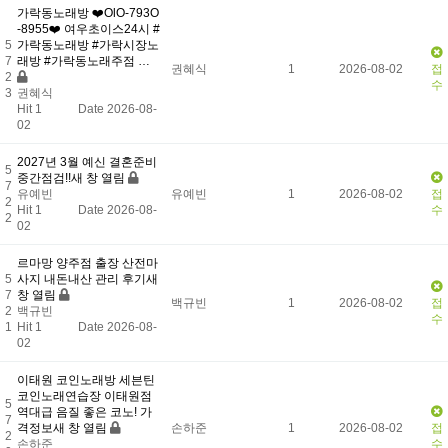
가락동노래방 ❤️OlO-793O
-8955❤️ 여우초이스24시 #
5
가락동노래방 #가락시장노
7
래방 #가락동노래주점 …
권혜식
1
2026-08-02
접
2
수
3
권혜식
Hit 1
Date 2026-08-
02
2027년 3월 예신 결혼준비
5
중간점검!!새 창 열림
7
유예빈
유예빈
1
2026-08-02
접
2
Hit 1
Date 2026-08-
수
2
02
르마망 양주점 출장 산전마
5
사지 내돈내산 관리 후기새
7
창 열림
백규빈
1
2026-08-02
접
2
백규빈
수
1
Hit 1
Date 2026-08-
02
이태원 코인노래방 세븐틴
코인노래연습장 이태원점
5
역대급 음질 좋은 코노! 가
7
격정보새 창 열림
손하준
1
2026-08-02
접
2
손하준
수