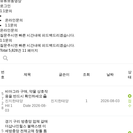
유튜브동영상
로그인
1:1문의
온라인문의
1:1문의
온라인문의
질문주시면 빠른 시간내에 피드백드리겠습니다.
1:1문의
질문주시면 빠른 시간내에 피드백드리겠습니다.
Total 5,828건
11 페이지
번
상
제목
글쓴이
조회
날짜
호
태
비아그라 구매, 약물 상호작
5
용을 반드시 확인하세요
7
진지한태양
진지한태양
1
2026-08-03
접
2
Hit 1
Date 2026-08-
수
8
03
경기 구리 방충망 업체 갈매
더샵나인힐스 블랙스텐 미
5
세방충망 전체교체 창틀 틈