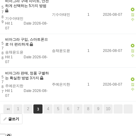
비아그라 구매 사이트, 안전
하게 선택하는 5가지 방법
5
7
기수아태민
1
2026-08-07
접
8
기수아태민
수
9
Hit 1
Date 2026-08-
07
비아그라 구입, 스마트폰으
5
로 더 편리하게
7
송채윤도윤
1
2026-08-07
접
송채윤도윤
8
수
Hit 1
Date 2026-08-
8
07
비아그라 판매, 정품 구별하
5
는 확실한 방법 3가지
7
주예은지한
1
2026-08-07
접
주예은지한
8
수
Hit 1
Date 2026-08-
7
07
1
2
4
5
6
7
8
9
10
3
글쓰기