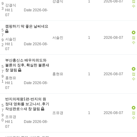
강결식
1
2026-08-07
접
9
강결식
수
3
Hit 1
Date 2026-08-
07
캠핑하기 딱 좋은 날씨네요
5
7
서솔진
1
2026-08-07
접
서솔진
9
수
Hit 1
Date 2026-08-
2
07
부산흥신소 배우자외도와
불륜의 징후, 확실한 불륜새
5
창 열림
7
홍현유
1
2026-08-07
접
9
홍현유
수
1
Hit 1
Date 2026-08-
07
반지의제왕1편-반지의 원
정대 영화를 보고나서..후기
5
작성완료☆새 창 열림
7
조유경
1
2026-08-07
접
9
조유경
수
0
Hit 1
Date 2026-08-
07