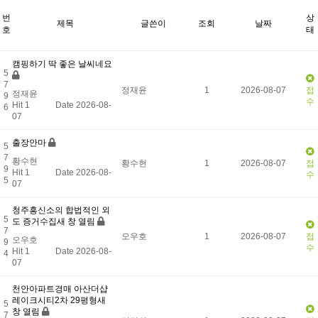
번
상
제목
글쓴이
조회
날짜
호
태
캠핑하기 딱 좋은 날씨네요
5
7
정재윤
1
2026-08-07
접
정재윤
9
수
Hit 1
Date 2026-08-
6
07
출장안마
5
7
황수현
황수현
1
2026-08-07
접
9
Hit 1
Date 2026-08-
수
5
07
청주흥신소의 합법적인 외
5
도 증거수집새 창 열림
7
오우호
1
2026-08-07
접
오우호
9
수
Hit 1
Date 2026-08-
4
07
천안아파트경매 아산더샵
레이크시티2차 29평형새
5
창 열림
7