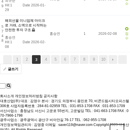
최규준
4
수
Hit 1
Date 2026-01-
9
29
해외선물 미니업체 마이크
로 거래, 소액으로 시작하는
5
안전한 투자 구조
7
홍승연
1
2026-02-08
접
4
홍승연
수
8
Hit 1
Date 2026-02-
08
1
2
4
5
6
7
8
9
10
3
글쓰기
회사소개
개인정보처리방침
공지사항
대호산업(주)
대표 : 김영수
본사 : 경기도 의정부시 용민로 70, 비콘드림시티오피스텔
306호
사업자등록번호 : 284-81-02959
TEL : 031-853-1708
FAX : 031-853-1709
서산사업소 : 충청남도 서산시 고운로 55번지, 고운빌딩
TEL : 041-663-1708
FAX : 0
70-7966-1798
광주사업소 : 광주광역시 광산구 비아안길 76-17
TEL : 062-955-1708
개인정보책임관리자 : 김영중
이메일 : saver119@naver.com
Copyright 2023 대호산
업(주). All Rights Reserved.