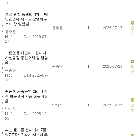
10
홍성 광천 승원팰리체 10년
민간임대 아파트 모델하우
5
스새 창 열림
7
윤우윤
1
2026-07-17
접
5
윤우윤
수
6
Hit 1
Date 2026-07-
17
모든일을 해결해드립니다.
사설탐정 흥신소새 창 열림
5
7
문승현
1
2026-07-28
접
5
문승현
수
5
Hit 1
Date 2026-07-
28
꼼꼼한 가족운영 퀄리티위
주 방문견적 시공 전문매장
5
7
박재식
1
2025-12-25
접
5
박재식
수
4
Hit 1
Date 2025-12-
25
부산 핸드폰 성지에서 Z플
5
립7,Z폴드7 싸게 사는법