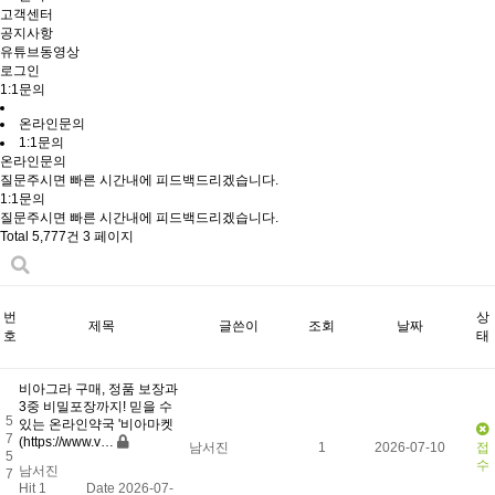
고객센터
공지사항
유튜브동영상
로그인
1:1문의
온라인문의
1:1문의
온라인문의
질문주시면 빠른 시간내에 피드백드리겠습니다.
1:1문의
질문주시면 빠른 시간내에 피드백드리겠습니다.
Total 5,777건
3 페이지
번
상
제목
글쓴이
조회
날짜
호
태
비아그라 구매, 정품 보장과
3중 비밀포장까지! 믿을 수
5
있는 온라인약국 '비아마켓
7
(https://www.v…
남서진
1
2026-07-10
접
5
수
남서진
7
Hit 1
Date 2026-07-