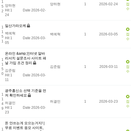
1
양하현
1
2026-02-24
접
양하현
5
수
Hit 1
Date 2026-02-
2
24
일산가라오케
1
1
백예혁
백예혁
1
2026-03-05
접
5
Hit 1
Date 2026-03-
수
1
05
온라인 &amp;인터넷 알바
리서치 설문조사 사이트 패
1
널 가입 조건 정리
1
김준림
1
2026-03-11
접
5
김준림
수
0
Hit 1
Date 2026-03-
11
광주흥신소 선택 기준을 먼
1
저 확인하세요
1
허결민
1
2026-03-23
접
허결민
4
수
Hit 1
Date 2026-03-
9
23
돈 안쓰는게 모으는거지! |
무료 이벤트 응모 사이트,
1