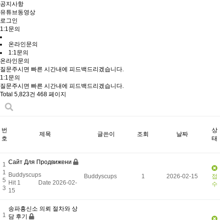
공지사항
유튜브동영상
로그인
1:1문의
온라인문의
1:1문의
온라인문의
질문주시면 빠른 시간내에 피드백드리겠습니다.
1:1문의
질문주시면 빠른 시간내에 피드백드리겠습니다.
Total 5,823건
468 페이지
번
상
제목
글쓴이
조회
날짜
호
태
Сайт Для Продвижени
1
1
Buddyscups
Buddyscups
1
2026-02-15
접
5
Hit 1
Date 2026-02-
수
3
15
송파흥신소 의뢰 절차와 상
1
담 후기