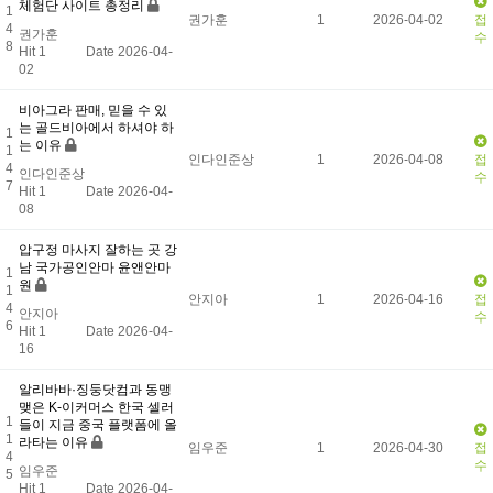
체험단 사이트 총정리
1
권가훈
1
2026-04-02
접
4
권가훈
수
8
Hit 1
Date 2026-04-
02
비아그라 판매, 믿을 수 있
는 골드비아에서 하셔야 하
1
는 이유
1
인다인준상
1
2026-04-08
접
4
인다인준상
수
7
Hit 1
Date 2026-04-
08
압구정 마사지 잘하는 곳 강
남 국가공인안마 윤앤안마
1
원
1
안지아
1
2026-04-16
접
4
안지아
수
6
Hit 1
Date 2026-04-
16
알리바바·징둥닷컴과 동맹
맺은 K-이커머스 한국 셀러
1
들이 지금 중국 플랫폼에 올
1
라타는 이유
임우준
1
2026-04-30
접
4
수
임우준
5
Hit 1
Date 2026-04-