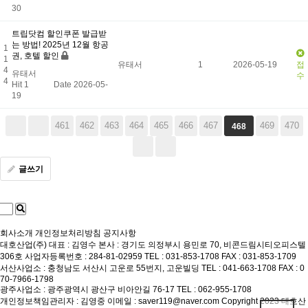
30
트립닷컴 할인쿠폰 발급받
는 방법! 2025년 12월 항공
1
권, 호텔 할인
1
유태서
1
2026-05-19
접
4
유태서
수
4
Hit 1
Date 2026-05-
19
461
462
463
464
465
466
467
469
470
468
글쓰기
회사소개
개인정보처리방침
공지사항
대호산업(주)
대표 : 김영수
본사 : 경기도 의정부시 용민로 70, 비콘드림시티오피스텔
306호
사업자등록번호 : 284-81-02959
TEL : 031-853-1708
FAX : 031-853-1709
서산사업소 : 충청남도 서산시 고운로 55번지, 고운빌딩
TEL : 041-663-1708
FAX : 0
70-7966-1798
광주사업소 : 광주광역시 광산구 비아안길 76-17
TEL : 062-955-1708
개인정보책임관리자 : 김영중
이메일 : saver119@naver.com
Copyright 2023 대호산