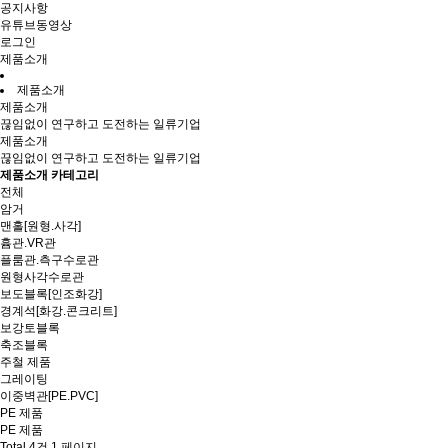
공지사항
유튜브동영상
로그인
제품소개
제품소개
제품소개
끊임없이 연구하고 도전하는 일류기업
제품소개
끊임없이 연구하고 도전하는 일류기업
제품소개 카테고리
전체
암거
맨홀[원형.사각]
흄관.VR관
플룸관.측구수로관
원형사각수로관
보도블록[인조화강]
경계석[화강.콘크리트]
보강토블록
축조블록
주철 제품
그레이팅
이중벽관[PE.PVC]
PE 제품
PE 제품
Total 4건
1 페이지