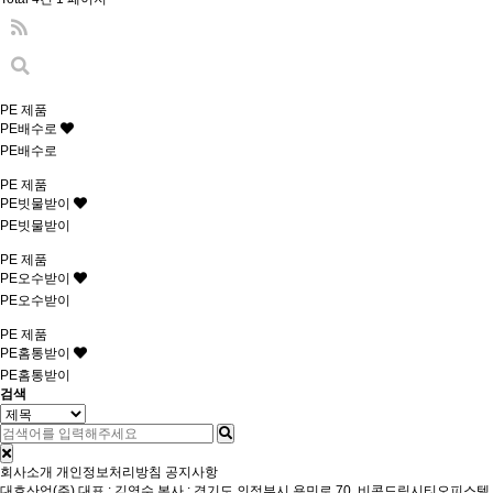
PE 제품
PE배수로
PE배수로
PE 제품
PE빗물받이
PE빗물받이
PE 제품
PE오수받이
PE오수받이
PE 제품
PE홈통받이
PE홈통받이
검색
회사소개
개인정보처리방침
공지사항
대호산업(주)
대표 : 김영수
본사 : 경기도 의정부시 용민로 70, 비콘드림시티오피스텔 