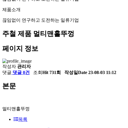
제품소개
끊임없이 연구하고 도전하는 일류기업
주철 제품
멀티맨홀뚜껑
페이지 정보
작성자
관리자
댓글
댓글 0건
조회
Hit 731회
작성일
Date 23-08-03 11:12
본문
멀티맨홀뚜껑
목록