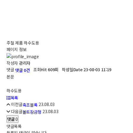
주철 제품
하수도용
페이지 정보
작성자
관리자
댓글
조회
Hit 609회
작성일
Date 23-08-03 11:19
댓글 0건
본문
하수도용
목록
이전글
23.08.03
축조블록
다음글
23.08.03
볼트잠금형
댓글
0
댓글목록
등록된 댓글이 없습니다.