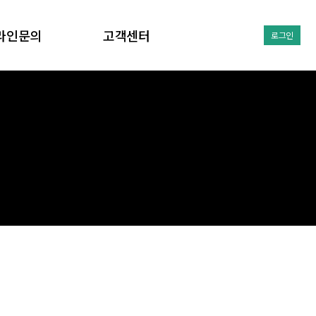
라인문의
고객센터
로그인
1:1문의
공지사항
유튜브동영상