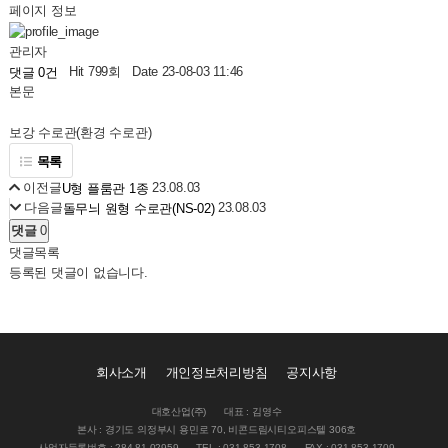
페이지 정보
관리자
Hit 799회
Date 23-08-03 11:46
댓글 0건
본문
보강 수로관(환경 수로관)
목록
이전글
23.08.03
U형 플룸관 1종
다음글
23.08.03
돌무늬 원형 수로관(NS-02)
댓글
0
댓글목록
등록된 댓글이 없습니다.
회사소개
개인정보처리방침
공지사항
대호산업(주)
대표 : 김영수
본사 : 경기도 의정부시 용민로 70, 비콘드림시티오피스텔 306호
사업자등록번호 : 284-81-02959
TEL : 031-853-1708
FAX : 031-853-1709