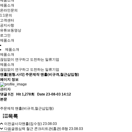
제품소개
제품소개
온라인문의
1:1문의
고객센터
공지사항
유튜브동영상
로그인
제품소개
제품소개
제품소개
끊임없이 연구하고 도전하는 일류기업
제품소개
끊임없이 연구하고 도전하는 일류기업
맨홀[원형.사각]
주문제작 맨홀(비규격,철근삽입형)
페이지 정보
관리자
댓글 0건
Hit 1,278회
Date 23-08-03 14:12
본문
주문제작 맨홀(비규격,철근삽입형)
목록
이전글
사각맨홀(집수정)
23.08.03
다음글
원심력 철근 콘크리트관(흄관) B형
23.08.03