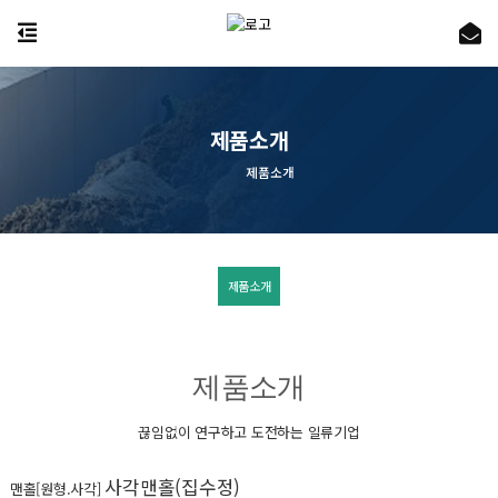
제품소개
제품소개
제품소개
제품소개
끊임없이 연구하고 도전하는 일류기업
사각맨홀(집수정)
맨홀[원형.사각]