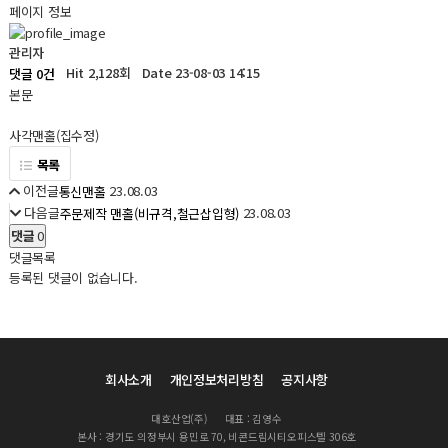
페이지 정보
관리자
Hit 2,128회
Date 23-08-03 14:15
댓글 0건
본문
사각맨홀(집수정)
목록
이전글
23.08.03
통신맨홀
다음글
23.08.03
주문제작 맨홀(비규격,철근삽입형)
댓글
0
댓글목록
등록된 댓글이 없습니다.
회사소개
개인정보처리방침
공지사항
대호산업(주)
대표 : 김영수
본사 : 경기도 의정부시 용민로 70, 비콘드림시티오피스텔 306호