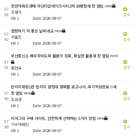
new
천안아파트경매 아산더샵레이크시티2차 29평형새 창 열림
57
강결식
93
접수
Hit 1
Date 2026-08-07
new
캠핑하기 딱 좋은 날씨네요
57
서솔진
92
접수
Hit 1
Date 2026-08-07
new
부산흥신소 배우자외도와 불륜의 징후, 확실한 불륜새 창 열림
57
91
접수
홍현유
Hit 1
Date 2026-08-07
반지의제왕1편-반지의 원정대 영화를 보고나서..후기작성완료☆새
new
57
창 열림
90
접수
조유경
Hit 1
Date 2026-08-07
new
비아그라 구매 사이트, 안전하게 선택하는 5가지 방법
57
기수아태민
89
접수
Hit 1
Date 2026-08-07