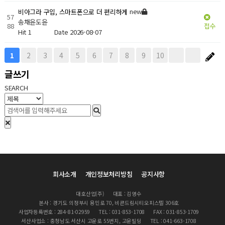
new
비아그라 구입, 스마트폰으로 더 편리하게
57
송채윤도윤
88
접수
Hit 1
Date 2026-08-07
2
3
4
5
6
7
8
9
10
1
글쓰기
SEARCH
회사소개
개인정보처리방침
공지사항
대호산업(주)
대표 : 김영수
본사 : 경기도 의정부시 용민로 70, 비콘드림시티오피스텔 306호
사업자등록번호 : 284-81-02959
TEL : 031-853-1708
FAX : 031-853-1709
서산사업소 : 충청남도 서산시 고운로 55번지, 고운빌딩
TEL : 041-663-1708