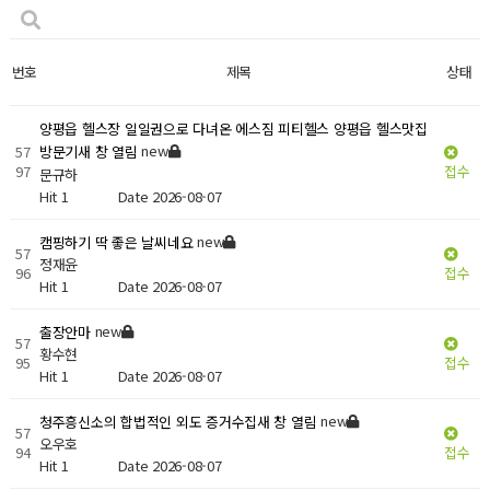
번호
제목
상태
양평읍 헬스장 일일권으로 다녀온 에스짐 피티헬스 양평읍 헬스맛집
new
57
방문기새 창 열림
97
접수
문규하
Hit 1
Date 2026-08-07
new
캠핑하기 딱 좋은 날씨네요
57
정재윤
96
접수
Hit 1
Date 2026-08-07
new
출장안마
57
황수현
95
접수
Hit 1
Date 2026-08-07
new
청주흥신소의 합법적인 외도 증거수집새 창 열림
57
오우호
94
접수
Hit 1
Date 2026-08-07